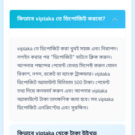
কিভাবে viptaka তে ডিপোজিট করবো?
viptaka তে ডিপোজিট করা খুবই সহজ এবং নিরাপদ।
লগইন করার পর "ডিপোজিট" বাটনে ক্লিক করুন।
আপনার পছন্দের পেমেন্ট মেথড সিলেক্ট করুন যেমন
বিকাশ, নগদ, রকেট বা ব্যাংক ট্রান্সফার। viptaka
ডিপোজিট অ্যামাউন্ট মিনিমাম 500 টাকা। পেমেন্ট
তথ্য দিয়ে কনফার্ম করুন এবং আপনার viptaka
অ্যাকাউন্টে টাকা তাৎক্ষণিক জমা হবে। সব viptaka
ডিপোজিট এনক্রিপ্টেড এবং সুরক্ষিত।
কিভাবে viptaka থেকে টাকা উইথড্র