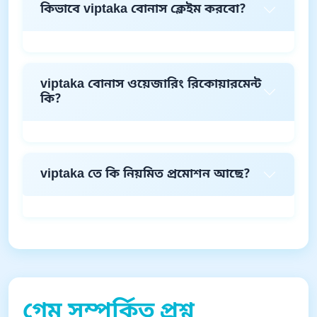
কিভাবে viptaka বোনাস ক্লেইম করবো?
viptaka বোনাস ওয়েজারিং রিকোয়ারমেন্ট
কি?
viptaka তে কি নিয়মিত প্রমোশন আছে?
গেম সম্পর্কিত প্রশ্ন