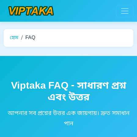
হোম
FAQ
Viptaka FAQ - সাধারণ প্রশ্ন
এবং উত্তর
আপনার সব প্রশ্নের উত্তর এক জায়গায়। দ্রুত সমাধান
পান