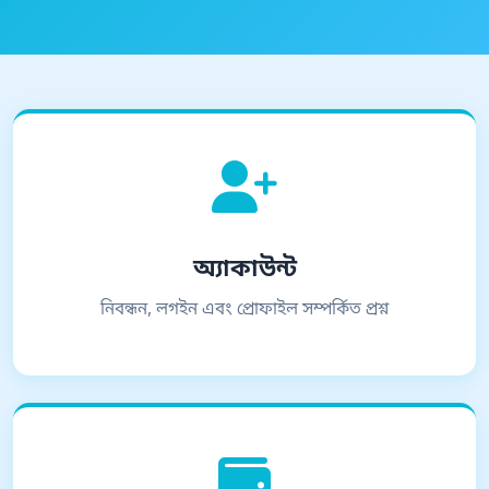
অ্যাকাউন্ট
নিবন্ধন, লগইন এবং প্রোফাইল সম্পর্কিত প্রশ্ন