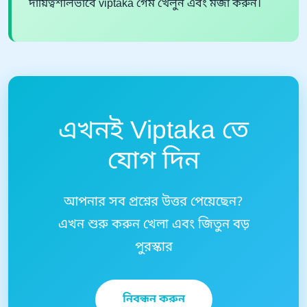
দায়িত্বশীলভাবে viptaka গেম খেলুন এবং মজা করুন।
এখনই Viptaka তে
যোগ দিন
আপনার সব প্রশ্নের উত্তর পেয়েছেন?
এখন শুরু করুন খেলা এবং জিতুন বড়
পুরস্কার
নিবন্ধন করুন