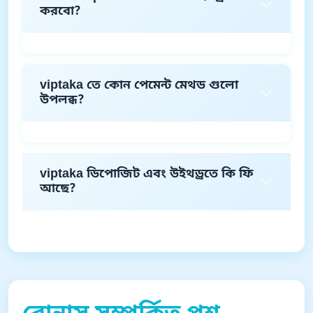
করবো?
viptaka তে কোন পেমেন্ট মেথড গুলো
উপলব্ধ?
viptaka ডিপোজিট এবং উইথড্রতে কি ফি
আছে?