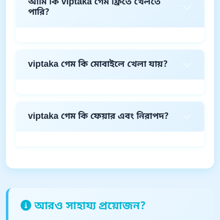
আমি কি viptaka গেম ফ্রিতে খেলতে
পারি?
viptaka গেম কি মোবাইলে খেলা যায়?
viptaka গেম কি ফেয়ার এবং নিরাপদ?
আরও সাহায্য প্রয়োজন?