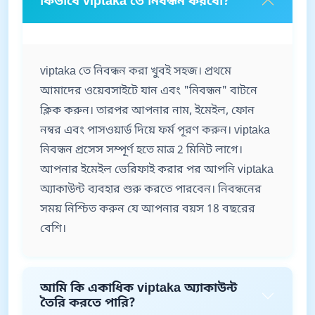
কিভাবে viptaka তে নিবন্ধন করবো?
viptaka তে নিবন্ধন করা খুবই সহজ। প্রথমে
আমাদের ওয়েবসাইটে যান এবং "নিবন্ধন" বাটনে
ক্লিক করুন। তারপর আপনার নাম, ইমেইল, ফোন
নম্বর এবং পাসওয়ার্ড দিয়ে ফর্ম পূরণ করুন। viptaka
নিবন্ধন প্রসেস সম্পূর্ণ হতে মাত্র 2 মিনিট লাগে।
আপনার ইমেইল ভেরিফাই করার পর আপনি viptaka
অ্যাকাউন্ট ব্যবহার শুরু করতে পারবেন। নিবন্ধনের
সময় নিশ্চিত করুন যে আপনার বয়স 18 বছরের
বেশি।
আমি কি একাধিক viptaka অ্যাকাউন্ট
তৈরি করতে পারি?