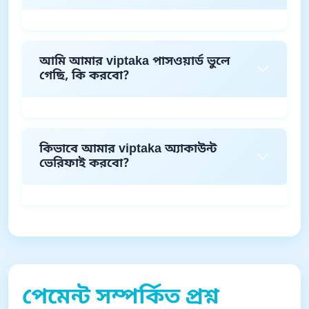
আমি আমার viptaka পাসওয়ার্ড ভুলে
গেছি, কি করবো?
কিভাবে আমার viptaka অ্যাকাউন্ট
ভেরিফাই করবো?
পেমেন্ট সম্পর্কিত প্রশ্ন