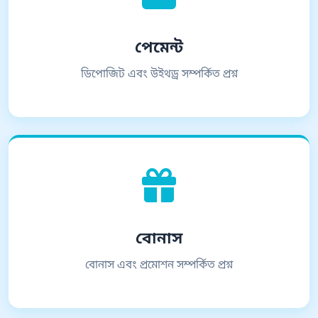
পেমেন্ট
ডিপোজিট এবং উইথড্র সম্পর্কিত প্রশ্ন
বোনাস
বোনাস এবং প্রমোশন সম্পর্কিত প্রশ্ন