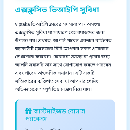
এক্সক্লুসিভ ভিআইপি সুবিধা
viptaka ভিআইপি ক্লাবের সদস্যরা পান অসংখ্য
এক্সক্লুসিভ সুবিধা যা সাধারণ খেলোয়াড়দের জন্য
উপলব্ধ নয়। প্রথমত, আপনি পাবেন একজন ব্যক্তিগত
অ্যাকাউন্ট ম্যানেজার যিনি আপনার সকল প্রয়োজন
দেখাশোনা করবেন। যেকোনো সমস্যা বা প্রশ্নের জন্য
আপনি সরাসরি তার সাথে যোগাযোগ করতে পারবেন
এবং পাবেন তাৎক্ষণিক সমাধান। এটি একটি
সত্যিকারের ব্যক্তিগত সেবা যা আপনার গেমিং
অভিজ্ঞতাকে সম্পূর্ণ ভিন্ন মাত্রায় নিয়ে যায়।
কাস্টমাইজড বোনাস
প্যাকেজ