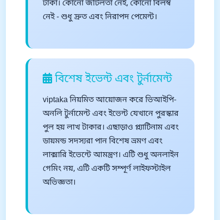
টাকা। কোনো জটিলতা নেই, কোনো বিলম্ব
নেই - শুধু দ্রুত এবং নিরাপদ পেমেন্ট।
বিশেষ ইভেন্ট এবং টুর্নামেন্ট
viptaka নিয়মিত আয়োজন করে ভিআইপি-
অনলি টুর্নামেন্ট এবং ইভেন্ট যেখানে পুরস্কার
পুল হয় লাখ টাকার। এছাড়াও প্ল্যাটিনাম এবং
ডায়মন্ড সদস্যরা পান বিশেষ ভ্রমণ এবং
লাক্সারি ইভেন্টে আমন্ত্রণ। এটি শুধু অনলাইন
গেমিং নয়, এটি একটি সম্পূর্ণ লাইফস্টাইল
অভিজ্ঞতা।