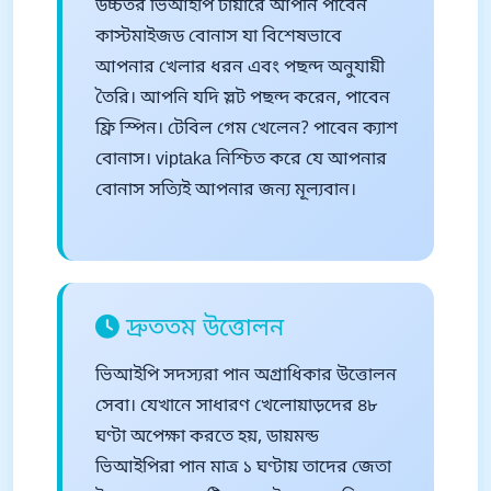
উচ্চতর ভিআইপি টায়ারে আপনি পাবেন
কাস্টমাইজড বোনাস যা বিশেষভাবে
আপনার খেলার ধরন এবং পছন্দ অনুযায়ী
তৈরি। আপনি যদি স্লট পছন্দ করেন, পাবেন
ফ্রি স্পিন। টেবিল গেম খেলেন? পাবেন ক্যাশ
বোনাস। viptaka নিশ্চিত করে যে আপনার
বোনাস সত্যিই আপনার জন্য মূল্যবান।
দ্রুততম উত্তোলন
ভিআইপি সদস্যরা পান অগ্রাধিকার উত্তোলন
সেবা। যেখানে সাধারণ খেলোয়াড়দের ৪৮
ঘণ্টা অপেক্ষা করতে হয়, ডায়মন্ড
ভিআইপিরা পান মাত্র ১ ঘণ্টায় তাদের জেতা