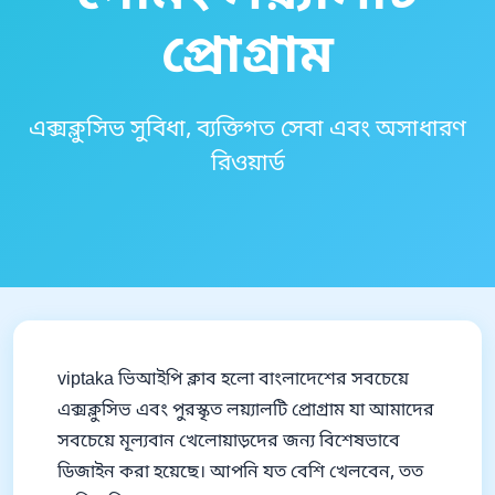
প্রোগ্রাম
এক্সক্লুসিভ সুবিধা, ব্যক্তিগত সেবা এবং অসাধারণ
রিওয়ার্ড
viptaka ভিআইপি ক্লাব হলো বাংলাদেশের সবচেয়ে
এক্সক্লুসিভ এবং পুরস্কৃত লয়্যালটি প্রোগ্রাম যা আমাদের
সবচেয়ে মূল্যবান খেলোয়াড়দের জন্য বিশেষভাবে
ডিজাইন করা হয়েছে। আপনি যত বেশি খেলবেন, তত