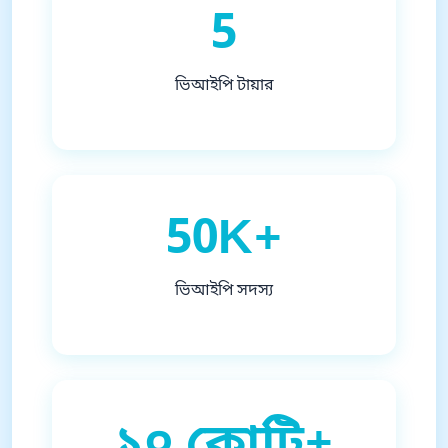
5
ভিআইপি টায়ার
50K+
ভিআইপি সদস্য
১০ কোটি+