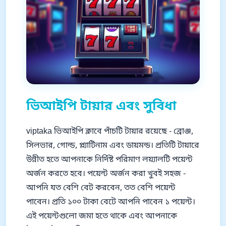
ভিআইপি টায়ার এবং সুবিধা
viptaka ভিআইপি ক্লাবে পাঁচটি টায়ার রয়েছে - ব্রোঞ্জ,
সিলভার, গোল্ড, প্ল্যাটিনাম এবং ডায়মন্ড। প্রতিটি টায়ারে
উন্নীত হতে আপনাকে নির্দিষ্ট পরিমাণ লয়্যালটি পয়েন্ট
অর্জন করতে হবে। পয়েন্ট অর্জন করা খুবই সহজ -
আপনি যত বেশি বেট করবেন, তত বেশি পয়েন্ট
পাবেন। প্রতি ১০০ টাকা বেটে আপনি পাবেন ১ পয়েন্ট।
এই পয়েন্টগুলো জমা হতে থাকে এবং আপনাকে