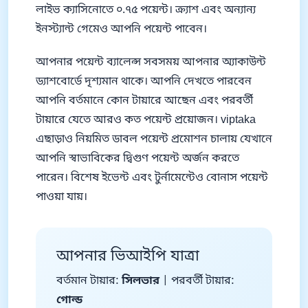
লাইভ ক্যাসিনোতে ০.৭৫ পয়েন্ট। ক্র্যাশ এবং অন্যান্য
ইনস্ট্যান্ট গেমেও আপনি পয়েন্ট পাবেন।
আপনার পয়েন্ট ব্যালেন্স সবসময় আপনার অ্যাকাউন্ট
ড্যাশবোর্ডে দৃশ্যমান থাকে। আপনি দেখতে পারবেন
আপনি বর্তমানে কোন টায়ারে আছেন এবং পরবর্তী
টায়ারে যেতে আরও কত পয়েন্ট প্রয়োজন। viptaka
এছাড়াও নিয়মিত ডাবল পয়েন্ট প্রমোশন চালায় যেখানে
আপনি স্বাভাবিকের দ্বিগুণ পয়েন্ট অর্জন করতে
পারেন। বিশেষ ইভেন্ট এবং টুর্নামেন্টেও বোনাস পয়েন্ট
পাওয়া যায়।
আপনার ভিআইপি যাত্রা
বর্তমান টায়ার:
সিলভার
| পরবর্তী টায়ার:
গোল্ড