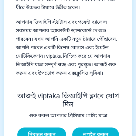
ধীরে উচ্চতর টায়ারে উন্নীত হবেন।
আপনার ভিআইপি স্ট্যাটাস এবং পয়েন্ট ব্যালেন্স
সবসময় আপনার অ্যাকাউন্ট ড্যাশবোর্ডে দেখতে
পারবেন। যখন আপনি একটি নতুন টায়ারে পৌঁছাবেন,
আপনি পাবেন একটি বিশেষ বোনাস এবং ইমেইল
নোটিফিকেশন। viptaka নিশ্চিত করে যে আপনার
ভিআইপি যাত্রা সম্পূর্ণ স্বচ্ছ এবং পুরস্কৃত। আজই শুরু
করুন এবং উপভোগ করুন এক্সক্লুসিভ সুবিধা।
আজই viptaka ভিআইপি ক্লাবে যোগ
দিন
শুরু করুন আপনার প্রিমিয়াম গেমিং যাত্রা
নিবন্ধন করুন
লগইন করুন