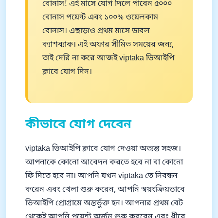
বোনাস! এই মাসে যোগ দিলে পাবেন ৫০০০
বোনাস পয়েন্ট এবং ১০০% ওয়েলকাম
বোনাস। এছাড়াও প্রথম মাসে ডাবল
ক্যাশব্যাক। এই অফার সীমিত সময়ের জন্য,
তাই দেরি না করে আজই viptaka ভিআইপি
ক্লাবে যোগ দিন।
কীভাবে যোগ দেবেন
viptaka ভিআইপি ক্লাবে যোগ দেওয়া অত্যন্ত সহজ।
আপনাকে কোনো আবেদন করতে হবে না বা কোনো
ফি দিতে হবে না। আপনি যখন viptaka তে নিবন্ধন
করেন এবং খেলা শুরু করেন, আপনি স্বয়ংক্রিয়ভাবে
ভিআইপি প্রোগ্রামে অন্তর্ভুক্ত হন। আপনার প্রথম বেট
থেকেই আপনি পয়েন্ট অর্জন শুরু করবেন এবং ধীরে